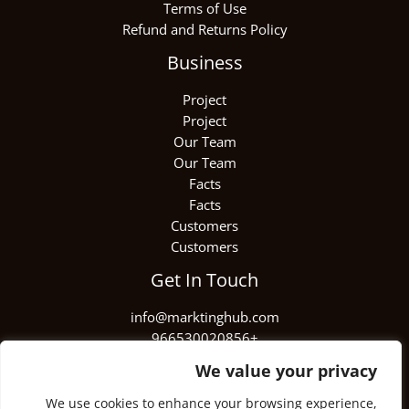
Terms of Use
Refund and Returns Policy
Business
Project
Project
Our Team
Our Team
Facts
Facts
Customers
Customers
Get In Touch
info@marktinghub.com​
+966530020856
We value your privacy
We use cookies to enhance your browsing experience,