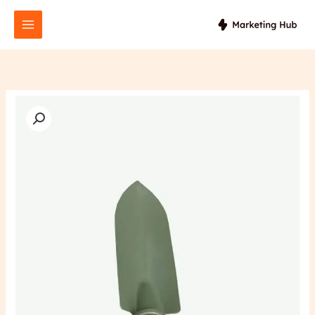
خطي
لى
لمحتوى
كمية
Transplanter
with
Plastic
Sleeve