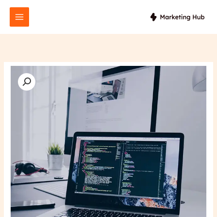
خطي
لى
لمحتوى
كمية
Meta
Ads
Kit