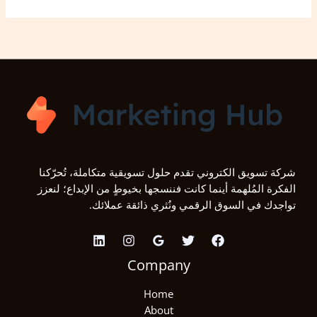
شركة تسويق الكتروني تقدم حلول تسويقية متكاملة، تُحرّكنا
الفكرة المُلهمة أينما كانت فننسجها بخيوطٍ من الإبداع؛ لنعزز
تواجدك في السوق الرقمي ونُثري ذائقة عملائك.
Company
Home
About