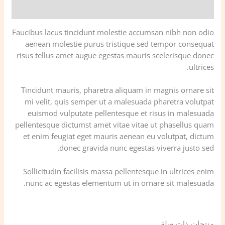
مراجعات (0)
Faucibus lacus tincidunt molestie accumsan nibh non odio
aenean molestie purus tristique sed tempor consequat
risus tellus amet augue egestas mauris scelerisque donec
ultrices.
Tincidunt mauris, pharetra aliquam in magnis ornare sit
mi velit, quis semper ut a malesuada pharetra volutpat
euismod vulputate pellentesque et risus in malesuada
pellentesque dictumst amet vitae vitae ut phasellus quam
et enim feugiat eget mauris aenean eu volutpat, dictum
donec gravida nunc egestas viverra justo sed.
Sollicitudin facilisis massa pellentesque in ultrices enim
nunc ac egestas elementum ut in ornare sit malesuada.
منتجات ذات صلة