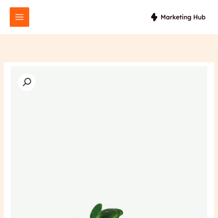
خطي
لى
لمحتوى
كمية
Pilea
Peperomioides