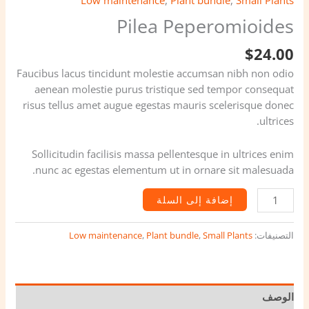
Low maintenance
,
Plant bundle
,
Small Plants
Pilea Peperomioides
$
24.00
Faucibus lacus tincidunt molestie accumsan nibh non odio
aenean molestie purus tristique sed tempor consequat
risus tellus amet augue egestas mauris scelerisque donec
ultrices.
Sollicitudin facilisis massa pellentesque in ultrices enim
nunc ac egestas elementum ut in ornare sit malesuada.
إضافة إلى السلة
التصنيفات:
Small Plants
,
Plant bundle
,
Low maintenance
الوصف